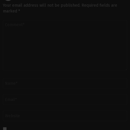
Your email address will not be published.
Required fields are
marked
*
C
o
m
m
e
n
t
N
a
m
e
E
*
m
a
i
W
l
e
*
b
s