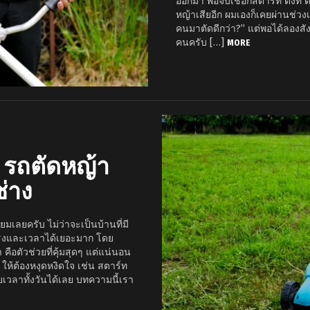
ออกมา พอจับเชือกสตาร์ท ดึงที ดึ
หญ้าเสียอีก ผมเองก็เคยผ่านช่ว
คนมาตัดดีกว่า?” แต่พอได้ลองสังเ
คนครับ […]
MORE
้ รถตัดหญ้า
ช่าง
่ยมเลยครับ ไม่ว่าจะเป็นบ้านที่มี
รงและเวลาได้เยอะมาก โดย
คือตัวช่วยที่คุ้มสุดๆ แต่แน่นอน
 ให้ต้องหงุดหงิดใจ เช่น สตาร์ท
สียเวลาทั้งวันได้เลย บทความนี้เรา