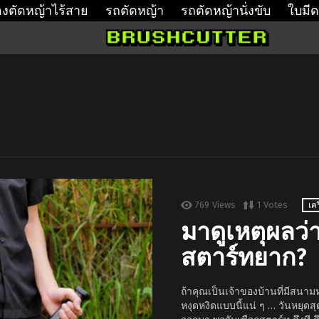
่องตัดหญ้าไร้สาย
รถตัดหญ้า
รถตัดหญ้านั่งขับ
ใบมีด
769
Views
1
Votes
เค
มาดูเหตุผลว่า
สตาร์ทยาก?
ถ้าคุณเป็นเจ้าของบ้านที่มีสนามห
หงุดหงิดแบบนี้แน่ ๆ … วันหยุดสุ