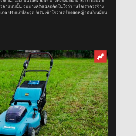
งอีกที… เฮ้อ! มันไม่ติดสักที! บางทีเหงื่อออกมากกว่าตอนตัด
งเวลาแบบนั้น จนบางครั้งเผลอคิดในใจว่า “หรือเราควรจ้าง
กต ปรับแก้ทีละจุด ก็เริ่มเข้าใจว่าเครื่องตัดหญ้ามันก็เหมือน