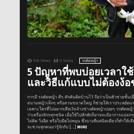
926
Views
0
Votes
รถตัดหญ้า
5 ปัญหาที่พบบ่อยเวลาใช
และวิธีแก้แบบไม่ต้องง้อ
การมี รถตัดหญ้า ดีๆ สักคันติดบ้านไว้ ถือว่าเป็นตัวช่วยชั้นเยี
สนามหญ้าเล็กๆ หรือสวนขนาดใหญ่ ก็ช่วยให้เราประหยัดแ
เฉพาะใครที่ไม่อยากเสียเงินจ้างช่างตัดหญ้าบ่อยๆ รถตัดหญ้า 
ว่าเครื่องจักรทุกชนิด เมื่อใช้ไปสักพักก็อาจจะมีอาการแปลกๆ
ไม่ติด วิ่งอืด หรือใบมีดไม่หมุน ซึ่งบางทีแค่นิดเดียวก็ทำให้เ
จะชวนทุกคนมารู้จักกับ […]
MORE