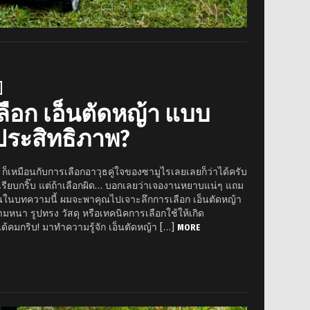
เลือก เอ็นตัดหญ้า แบบ
ประสิทธิภาพ?
้า ก็เหมือนกับการเลือกอาวุธคู่ใจของซามูไรเลยเลยก็ว่าได้ครับ
ก็เรียบกริ๊บ แต่ถ้าเลือกผิด… บอกเลยว่าเจองานหยาบแน่ๆ แถม
ั้นในบทความนี้ ผมจะพาคุณไปเจาะลึกการเลือก เอ็นตัดหญ้า
มหนา รูปทรง วัสดุ หรือเทคนิคการเลือกใช้ให้เกิด
ได้คมกริบ! มาทำความรู้จัก เอ็นตัดหญ้า […]
MORE