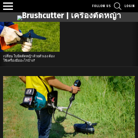
SEARCH
FOLLOW US
LOGIN
Menu
Latest
stories
เปลี่ยน ใบมีดตัดหญ้า ด้วยตัวเอง ต้อง
ใช้เครื่องมืออะไรบ้าง?
เรื่อง
ราว
เครื่อง
ตัด
หญ้า
ล่าสุด